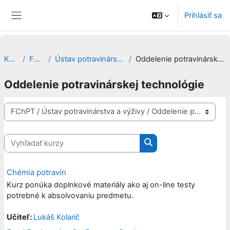
Preskočiť na hlavný obsah
Prihlásiť sa
Bočný panel
Kurzy
FChPT
Ústav potravinárstva a výživy
Oddelenie potravinárskej technológie
Oddelenie potravinárskej technológie
Kategórie kurzov
Vyhľadať kurzy
Vyhľadať kurzy
Chémia potravín
Kurz ponúka doplnkové materiály ako aj on-line testy
potrebné k absolvovaniu predmetu.
Učiteľ:
Lukáš Kolarič